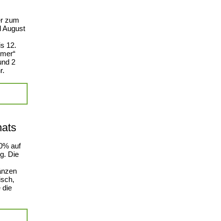
er zum
d August
s 12.
mmer“
und 2
r.
nats
10% auf
g. Die
änzen
isch,
 die