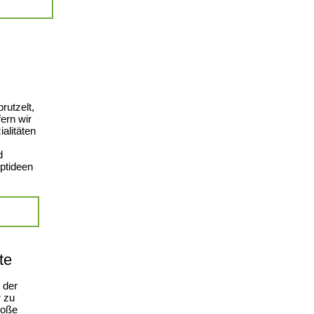
rutzelt,
ern wir
ialitäten
d
ptideen
te
 der
r zu
roße