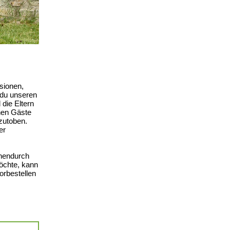
sionen,
 du unseren
 die Eltern
inen Gäste
zutoben.
er
chendurch
möchte, kann
rbestellen