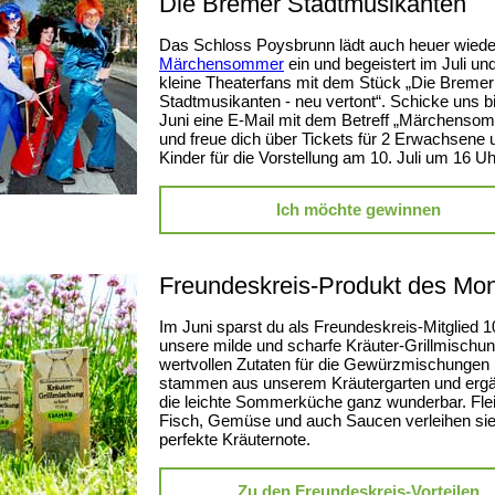
Die Bremer Stadtmusikanten
Das Schloss Poysbrunn lädt auch heuer wied
Märchensommer
ein und begeistert im Juli un
kleine Theaterfans mit dem Stück „Die Bremer
Stadtmusikanten - neu vertont“. Schicke uns bi
Juni eine E-Mail mit dem Betreff „Märchenso
und freue dich über Tickets für 2 Erwachsene 
Kinder für die Vorstellung am 10. Juli um 16 Uh
Ich möchte gewinnen
Freundeskreis-Produkt des Mo
Im Juni sparst du als Freundeskreis-Mitglied 
unsere milde und scharfe Kräuter-Grillmischun
wertvollen Zutaten für die Gewürzmischungen
stammen aus unserem Kräutergarten und erg
die leichte Sommerküche ganz wunderbar. Fle
Fisch, Gemüse und auch Saucen verleihen sie
perfekte Kräuternote.
Zu den Freundeskreis-Vorteilen