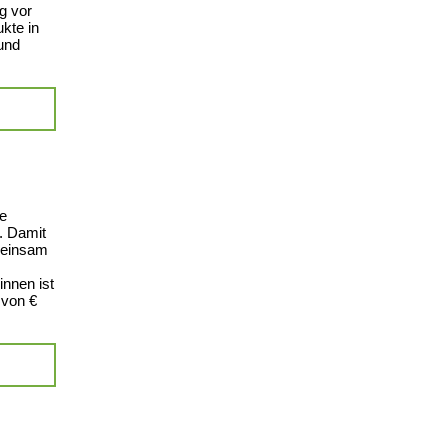
g vor
kte in
 und
e
. Damit
emeinsam
nnen ist
 von €