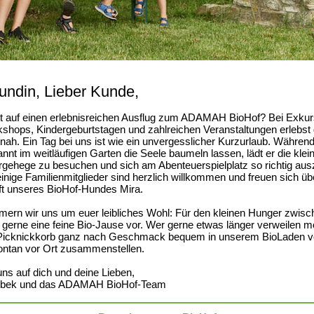
undin, Lieber Kunde,
st auf einen erlebnisreichen Ausflug zum ADAMAH BioHof? Bei Exkur
shops, Kindergeburtstagen und zahlreichen Veranstaltungen erlebst
nah. Ein Tag bei uns ist wie ein unvergesslicher Kurzurlaub. Während
nnt im weitläufigen Garten die Seele baumeln lassen, lädt er die kle
ergehege zu besuchen und sich am Abenteuerspielplatz so richtig aus
inige Familienmitglieder sind herzlich willkommen und freuen sich üb
ft unseres BioHof-Hundes Mira.
ern wir uns um euer leibliches Wohl: Für den kleinen Hunger zwis
r gerne eine feine Bio-Jause vor. Wer gerne etwas länger verweilen 
 Picknickkorb ganz nach Geschmack bequem in unserem BioLaden vo
ontan vor Ort zusammenstellen.
uns auf dich und deine Lieben,
oubek und das ADAMAH BioHof-Team