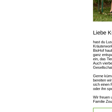
Liebe K
hast du Lu
Kräuterwork
BioHof haut
ganz entspa
ein, das Ti
Auch vierbe
Gesellscha
Gerne kümm
bereiten wi
sich einen
oder ihn sp
Wir freuen 
Familie Z